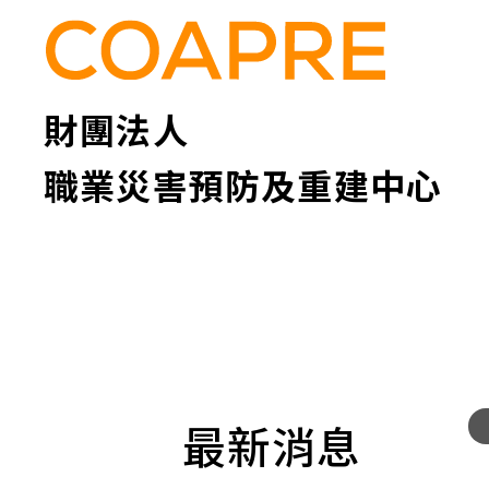
張
輪
播
圖
財團法人
職業災害預防及重建中心
「
最新消息
年
度