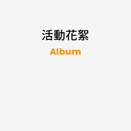
中
活動花絮
）
Album
2026
中
區
技
術
服