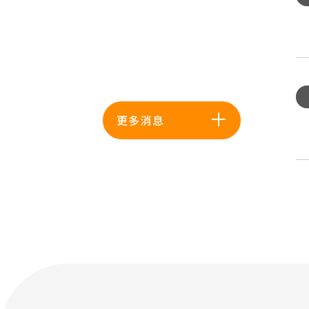
重
訓
術
準
機
練
服
趨
汰
課
務
勢
舊
程
處
研
換
報
駐
討
1
新
名
點
會
年
及
資
更多消息
提
開
職
強
訊
供
始
業
化
免
報
傷
安
費
名
病
全
健
了
防
作
康
治
業
及
與
補
職
保
助
業
護
宣
衛
宣
導
生