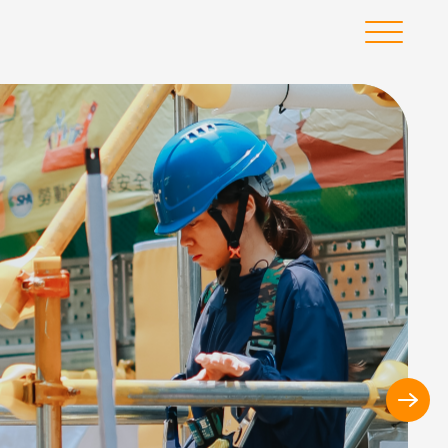
選
單
下
一