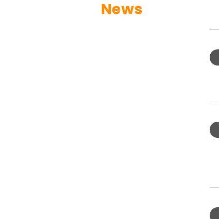
News
職
場
防
災
2
科
AI
技
機
實
器
境
人
體
技
1
感
術
年
推
應
度
廣
用
「
計
與
動
畫
國
式
教
際
起
育
技
標