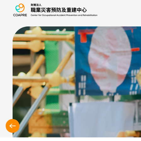
職業災害預防及重
:::
上
一