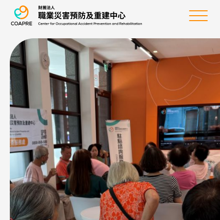
職業災害預防及重建
選
單
:::