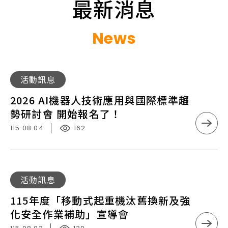
最新消息
News
2026
活動訊息
AI
2026 AI機器人技術應用與國際標準趨
機
勢研討會 開始報名了！
器
115.08.04
162
人
技
術
應
115
活動訊息
用
年
115年度「移動式起重機汰舊換新及強
與
度
化安全作業補助」宣導會
國
「移