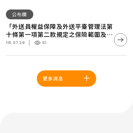
及
防
助」
職
治
「外
宣
公布欄
業
與
送
導
衛
「外送員權益保障及外送平臺管理法第
保
員
會
生
十條第一項第二款規定之保險範圍及最
護
權
相
低保險金額」115年7月21日生效
宣
115.07.29
51
益
關
導
保
諮
會
障
詢
（中
及
服
區
外
更多消息
務
場）
送
平
臺
管
理
法