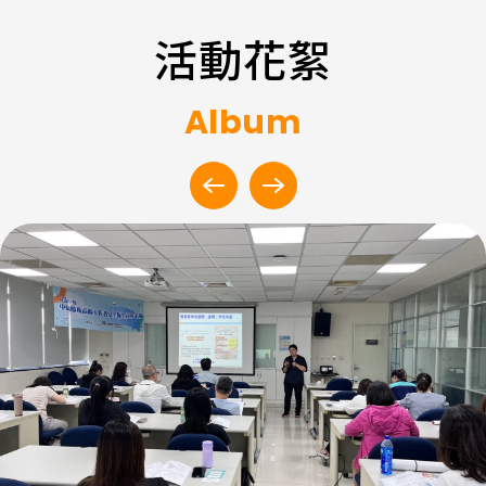
第
十
活動花絮
條
第
Album
一
項
第
上
下
二
一
一
款
2026
張
張
規
中
輪
輪
定
區
播
播
之
技
圖
圖
保
術
險
服
範
務
圍
處
及
｜