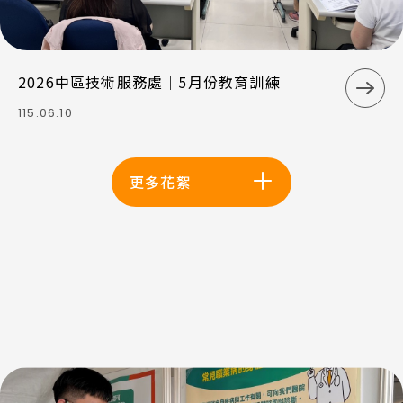
最
5
低
月
保
份
2026中區技術服務處｜5月份教育訓練
險
教
前
金
育
115.06.10
往
額」
訓
內
115
練
頁
年
更多花絮
7
月
21
日
生
效