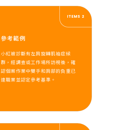
ITEMS 2
參考範例
小紅被診斷有左肩旋轉肌袖症候
群，經調查或工作場所訪視後，確
認個案作業中雙手和肩部的負重已
達職業並認定參考基準。