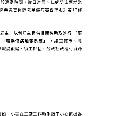
班於適當時間，從日常居、住處所往返就業
職業災害保險職業傷病審查準則》第17條
雇主，以利雇主提供相關協助及進行
「事
由
「職業傷病通報系統」
，讓直轄市、縣
供職能復健、復工評估、勞政社政福利資源
例如：小喜在工廠工作時手指不小心被機器