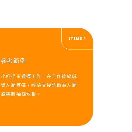
ITEMS 1
參考範例
小紅從事搬運工作，在工作後總感
覺左肩疼痛，經檢查後診斷為左肩
旋轉肌袖症候群。