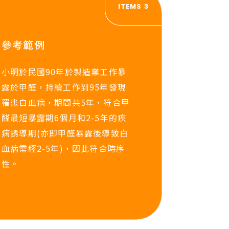
ITEMS 3
參考範例
小明於民國90年於製造業工作暴
露於甲醛，持續工作到95年發現
罹患白血病，期間共5年，符合甲
醛最短暴露期6個月和2-5年的疾
病誘導期(亦即甲醛暴露後導致白
血病需經2-5年)，因此符合時序
性。