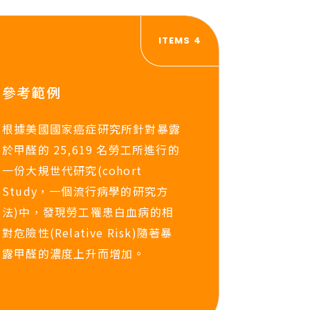
ITEMS 4
參考範例
根據美國國家癌症研究所針對暴露
於甲醛的 25,619 名勞工所進行的
一份大規世代研究(cohort
Study，一個流行病學的研究方
法)中，發現勞工罹患白血病的相
對危險性(Relative Risk)隨著暴
露甲醛的濃度上升而增加。