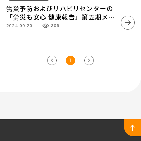
ハ
す！
災
報
「労
労災予防およびリハビリセンターの
ビ
予
告」
災
「労災も安心 健康報告」第五期メー
リ
防
第
も
ルマガジンがリリースされました！
セ
2024.09.20
306
お
八
安
ン
よ
期
心
タ
び
メ
健
ー
リ
ー
康
の
1
ハ
ル
前
次
報
「労
ビ
マ
の
の
告」
災
リ
ガ
ペ
ペ
第
も
セ
ジ
ー
ー
七
安
ン
ン
ジ
ジ
期
心
タ
が
メ
健
ー
リ
ー
康
の
リ
ル
報
「労
ー
マ
告」
災
ス