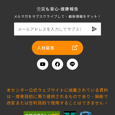
労災も安心-健康報告
メルマガをサブスクライブして、最新情報をゲット！
メ
ー
人材募集
ル
ア
ド
Youtube
Facebook
Line
レ
友
ス
だ
を
ち
本センター公式ウェブサイトに掲載されている資料
入
に
は、啓発目的に限り提供されるものであり、無断で
追
力
改変または営利目的で使用することはできません。
加
し