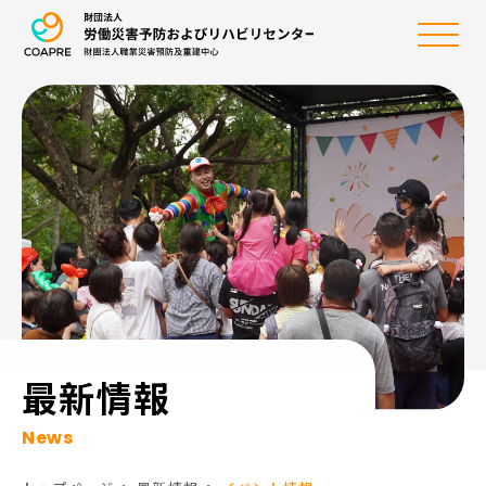
労働災害予防および
メ
イ
:::
ン
メ
ニ
ュ
ー
最新情報
News