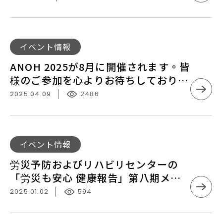
労
フ
働
ァ
安
ク
全
ANOH
イベント情報
チ
衛
2025
ャ
ANOH 2025が8月に開催されます。皆
生
が
リ
様のご参加を心よりお待ちしておりま
国
8
ン
す！
際
2025.04.09
2486
月
グ
交
に
シ
流
開
ン
会
催
労
ポ
イベント情報
–
さ
災
ジ
参
労災予防およびリハビリセンターの
れ
予
ウ
加
「労災も安心 健康報告」第八期メー
ま
防
ム】
登
ルマガジンがリリースされました！
す。
2025.01.02
594
お
へ
録
皆
よ
よ
情
様