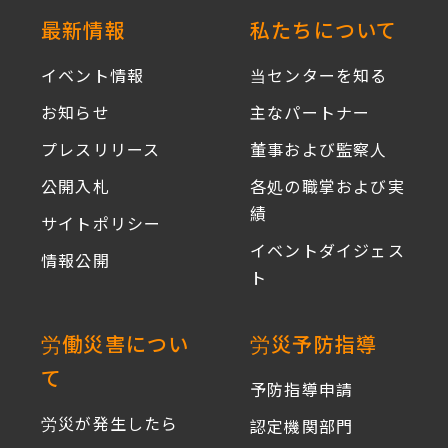
ガ
第
も
さ
:::
最新情報
私たちについて
ジ
六
安
れ
ン
期
心
イベント情報
当センターを知る
ま
が
メ
健
し
お知らせ
主なパートナー
リ
ー
康
た！
リ
ル
プレスリリース
董事および監察人
報
ー
マ
告」
公開入札
各処の職掌および実
ス
ガ
第
績
さ
サイトポリシー
ジ
五
れ
イベントダイジェス
ン
情報公開
期
ま
ト
が
メ
し
リ
ー
た！
リ
労働災害につい
労災予防指導
ル
ー
マ
て
予防指導申請
ス
ガ
さ
労災が発生したら
ジ
認定機関部門
れ