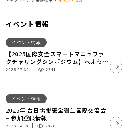
トップページ
最新情報
イベント情報
イベント情報
【2025
イベント情報
国
【2025国際安全スマートマニュファ
際
クチャリングシンポジウム】へようこ
安
そ
2025.07.30
2741
全
ス
マ
ー
2025
イベント情報
ト
年
2025年 台日労働安全衛生国際交流会
マ
台
– 参加登録情報
ニ
日
ュ
2025.04.18
2828