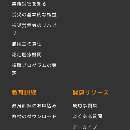
ン
業務災害を知る
ま
が
労災の基本的な権益
し
リ
た！
リ
被災労働者のリハビ
ー
リ
ス
雇用主の責任
さ
認定医療機関
れ
ま
復職プログラムの策
し
定
た！
教育訓練
関連リソース
教育訓練のお申込み
成功事例集
教材のダウンロード
よくある質問
アーカイブ