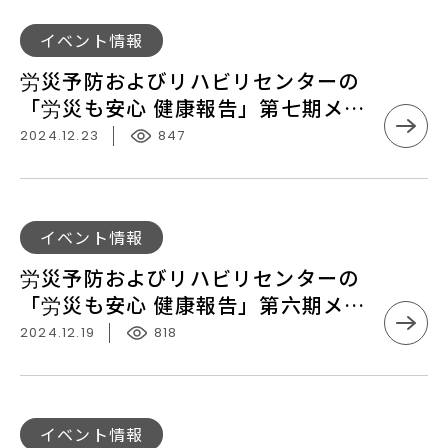
び
う
報
の
リ
こ
労
イベント情報
ご
ハ
そ
災
参
労災予防およびリハビリセンターの
ビ
予
加
「労災も安心 健康報告」第七期メー
リ
防
を
ルマガジンがリリースされました！
セ
2024.12.23
847
お
心
ン
よ
よ
タ
び
り
ー
リ
労
お
イベント情報
の
ハ
災
待
「労
労災予防およびリハビリセンターの
ビ
予
ち
災
「労災も安心 健康報告」第六期メー
リ
防
し
も
ルマガジンがリリースされました！
セ
2024.12.19
818
お
て
安
ン
よ
お
心
タ
び
り
健
ー
リ
ま
労
康
イベント情報
の